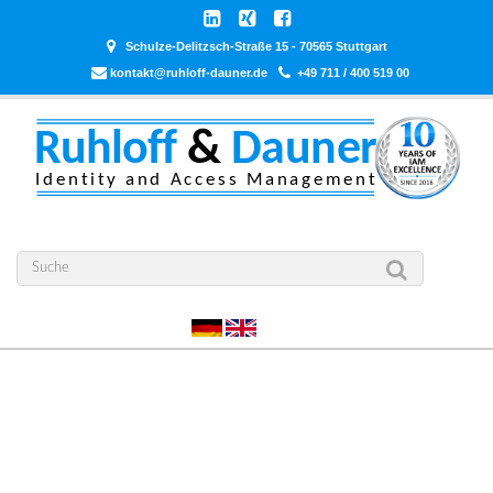
Schulze-Delitzsch-Straße 15 - 70565 Stuttgart
kontakt@ruhloff-dauner.de
+49 711 / 400 519 00