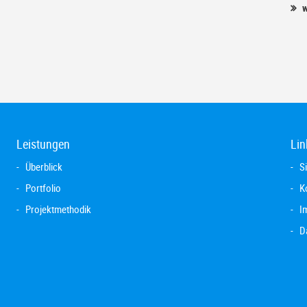
w
Leistungen
Lin
Überblick
S
Portfolio
K
Projektmethodik
I
D