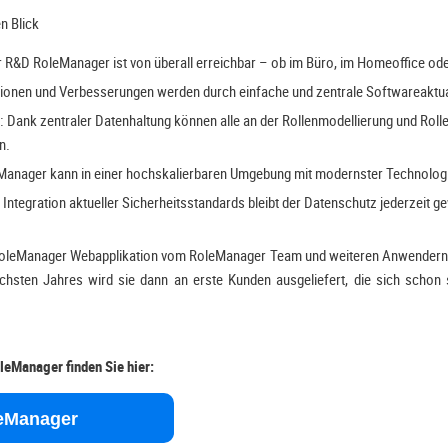
n Blick
r R&D RoleManager ist von überall erreichbar – ob im Büro, im Homeoffice od
ionen und Verbesserungen werden durch einfache und zentrale Softwareaktual
Dank zentraler Datenhaltung können alle an der Rollenmodellierung und Rollen
n.
anager kann in einer hochskalierbaren Umgebung mit modernster Technologie
Integration aktueller Sicherheitsstandards bleibt der Datenschutz jederzeit ge
r RoleManager Webapplikation vom RoleManager Team und weiteren Anwendern
chsten Jahres wird sie dann an erste Kunden ausgeliefert, die sich schon 
eManager finden Sie hier:
eManager