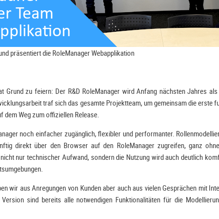
nd präsentiert die RoleManager Webapplikation
t Grund zu feiern: Der R&D RoleManager wird Anfang nächsten Jahres als
twicklungsarbeit traf sich das gesamte Projektteam, um gemeinsam die erste f
auf dem Weg zum offiziellen Release.
nager noch einfacher zugänglich, flexibler und performanter. Rollenmodellier
tig direkt über den Browser auf den RoleManager zugreifen, ganz ohne l
 nicht nur technischer Aufwand, sondern die Nutzung wird auch deutlich komf
eitsumgebungen.
aben wir aus Anregungen von Kunden aber auch aus vielen Gesprächen mit I
Version sind bereits alle notwendigen Funktionalitäten für die Modellieru