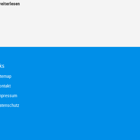
eiterlesen
ks
itemap
ontakt
mpressum
atenschutz