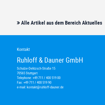
Alle Artikel aus dem Bereich Aktuelles
Kontakt
Ruhloff & Dauner GmbH
Schulze-Delitzsch-Straße 15
70565 Stuttgart
Telephone:
+49 711 / 400 519 00
Fax:
+49 711 / 400 519 90
e-mail:
kontakt@ruhloff-dauner.de